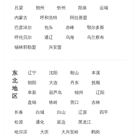
吕梁
朔州
忻州
阳泉
运城
内蒙古
呼和浩特
阿拉善盟
巴彦淖尔
包头
赤峰
鄂尔多斯
呼伦贝尔
通辽
乌海
乌兰察布
锡林郭勒盟
兴安盟
东
辽宁
沈阳
鞍山
本溪
北
朝阳
大连
丹东
抚顺
地
阜新
葫芦岛
锦州
辽阳
区
盘锦
铁岭
营口
吉林
长春
白城
白山
辽源
四平
松原
通化
延边
黑龙江
哈尔滨
大庆
大兴安岭
鹤岗