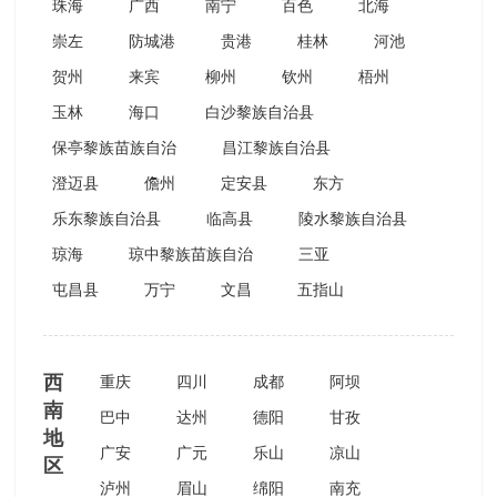
珠海
广西
南宁
百色
北海
崇左
防城港
贵港
桂林
河池
贺州
来宾
柳州
钦州
梧州
玉林
海口
白沙黎族自治县
保亭黎族苗族自治
昌江黎族自治县
澄迈县
儋州
定安县
东方
乐东黎族自治县
临高县
陵水黎族自治县
琼海
琼中黎族苗族自治
三亚
屯昌县
万宁
文昌
五指山
西
重庆
四川
成都
阿坝
南
巴中
达州
德阳
甘孜
地
广安
广元
乐山
凉山
区
泸州
眉山
绵阳
南充