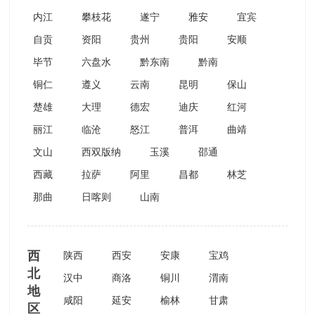
内江
攀枝花
遂宁
雅安
宜宾
自贡
资阳
贵州
贵阳
安顺
毕节
六盘水
黔东南
黔南
铜仁
遵义
云南
昆明
保山
楚雄
大理
德宏
迪庆
红河
丽江
临沧
怒江
普洱
曲靖
文山
西双版纳
玉溪
邵通
西藏
拉萨
阿里
昌都
林芝
那曲
日喀则
山南
西
陕西
西安
安康
宝鸡
北
汉中
商洛
铜川
渭南
地
咸阳
延安
榆林
甘肃
区