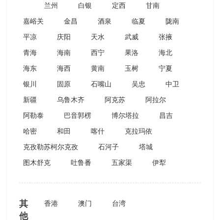
兰州
白银
定西
甘南
嘉峪关
金昌
酒泉
临夏
陇南
平凉
庆阳
天水
武威
张掖
青海
海南
西宁
果洛
海北
海东
海西
黄南
玉树
宁夏
银川
固原
石嘴山
吴忠
中卫
新疆
乌鲁木齐
阿克苏
阿拉尔
阿勒泰
巴音郭楞
博尔塔拉
昌吉
哈密
和田
喀什
克拉玛依
克孜勒苏柯尔克孜
石河子
塔城
图木舒克
吐鲁番
五家渠
伊犁
其
香港
澳门
台湾
他