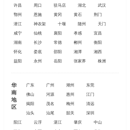
许昌
周口
驻马店
湖北
武汉
鄂州
恩施
黄冈
黄石
荆门
潜江
神农架
十堰
随州
天门
咸宁
仙桃
襄阳
孝感
宜昌
湖南
长沙
常德
郴州
衡阳
怀化
娄底
邵阳
湘潭
湘西
益阳
永州
岳阳
张家界
株洲
华
广东
广州
潮州
东莞
南
佛山
河源
惠州
江门
地
揭阳
茂名
梅州
清远
区
汕头
汕尾
韶关
深圳
阳江
云浮
湛江
肇庆
中山