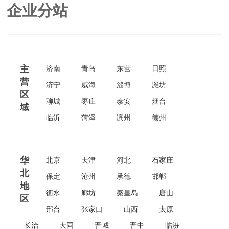
企业分站
返回首页
主
济南
青岛
东营
日照
营
济宁
威海
淄博
潍坊
区
聊城
枣庄
泰安
烟台
域
临沂
菏泽
滨州
德州
华
北京
天津
河北
石家庄
北
保定
沧州
承德
邯郸
地
衡水
廊坊
秦皇岛
唐山
区
邢台
张家口
山西
太原
长治
大同
晋城
晋中
临汾