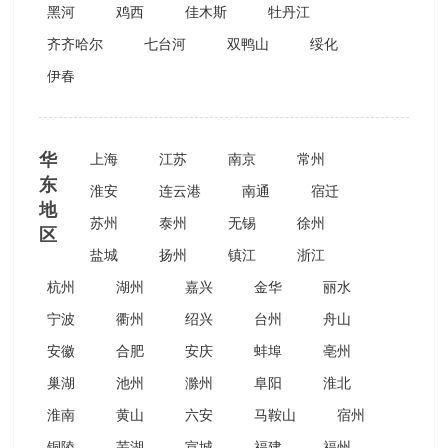
黑河
鸡西
佳木斯
牡丹江
齐齐哈尔
七台河
双鸭山
绥化
伊春
华
上海
江苏
南京
常州
东
淮安
连云港
南通
宿迁
地
苏州
泰州
无锡
徐州
区
盐城
扬州
镇江
浙江
杭州
湖州
嘉兴
金华
丽水
宁波
衢州
绍兴
台州
舟山
安徽
合肥
安庆
蚌埠
亳州
巢湖
池州
滁州
阜阳
淮北
淮南
黄山
六安
马鞍山
宿州
铜陵
芜湖
宣城
福建
福州