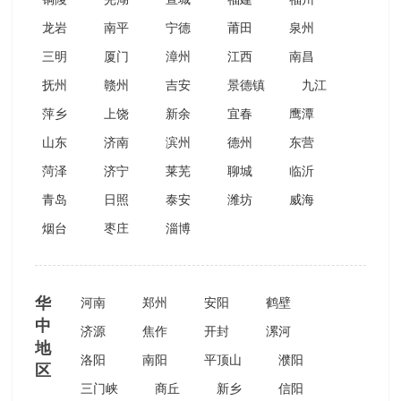
龙岩
南平
宁德
莆田
泉州
三明
厦门
漳州
江西
南昌
抚州
赣州
吉安
景德镇
九江
萍乡
上饶
新余
宜春
鹰潭
山东
济南
滨州
德州
东营
菏泽
济宁
莱芜
聊城
临沂
青岛
日照
泰安
潍坊
威海
烟台
枣庄
淄博
华
河南
郑州
安阳
鹤壁
中
济源
焦作
开封
漯河
地
洛阳
南阳
平顶山
濮阳
区
三门峡
商丘
新乡
信阳